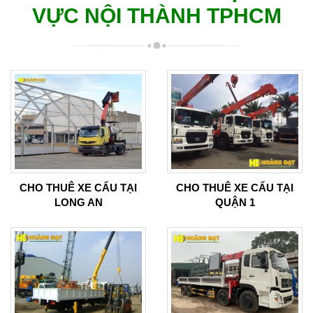
VỰC NỘI THÀNH TPHCM
CHO THUÊ XE CẨU TẠI
CHO THUÊ XE CẨU TẠI
LONG AN
QUẬN 1