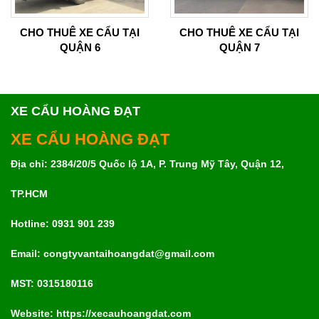
CHO THUÊ XE CẨU TẠI
CHO THUÊ XE CẨU TẠI
QUẬN 6
QUẬN 7
XE CẨU HOÀNG ĐẠT
XE CẨU HOÀNG ĐẠT
Địa chỉ: 2384/20/5 Quốc lộ 1A, P. Trung Mỹ Tây, Quận 12,
TP.HCM
Hotline: 0931 901 239
Email: congtyvantaihoangdat@gmail.com
MST:
0315180116
Website: https://xecauhoangdat.com