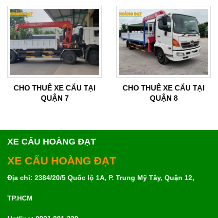
CHO THUÊ XE CẨU TẠI
CHO THUÊ XE CẨU TẠI
QUẬN 7
QUẬN 8
XE CẨU HOÀNG ĐẠT
XE CẨU HOÀNG ĐẠT
Địa chỉ: 2384/20/5 Quốc lộ 1A, P. Trung Mỹ Tây, Quận 12,
TP.HCM