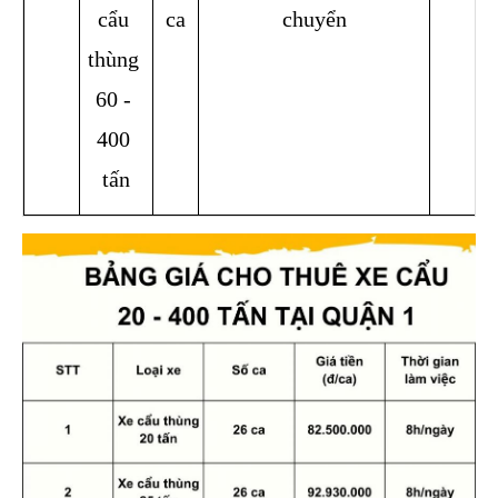
cẩu 
ca
chuyển
thùng 
60 - 
400 
tấn