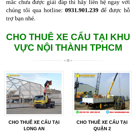
mắc chưa được giải đáp thì hãy liên hệ ngay với 
chúng tôi qua hotline:
 0931.901.239 
để được hỗ 
trợ bạn nhé.
CHO THUÊ XE CẨU TẠI KHU
VỰC NỘI THÀNH TPHCM
CHO THUÊ XE CẨU TẠI
CHO THUÊ XE CẨU TẠI
LONG AN
QUẬN 2