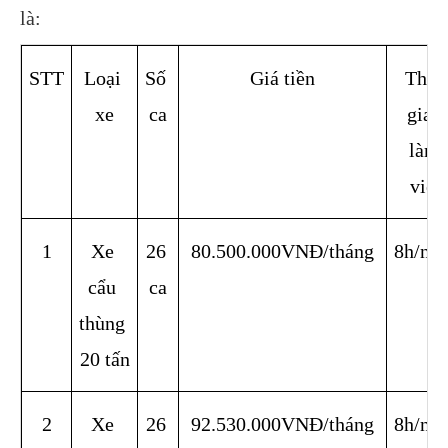
là:
STT
Loại 
Số 
Giá tiền
Thời 
xe
ca
gian 
làm 
việc
1
Xe 
26 
80.500.000VNĐ/tháng
8h/ng
cẩu 
ca
thùng 
20 tấn
2
Xe 
26 
92.530.000VNĐ/tháng
8h/ng