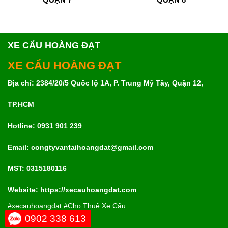
XE CẨU HOÀNG ĐẠT
XE CẨU HOÀNG ĐẠT
Địa chỉ: 2384/20/5 Quốc lộ 1A, P. Trung Mỹ Tây, Quận 12,
TP.HCM
Hotline: 0931 901 239
Email: congtyvantaihoangdat@gmail.com
MST:
0315180116
Website: https://xecauhoangdat.com
#xecauhoangdat #Cho Thuê Xe Cẩu
0902 338 613