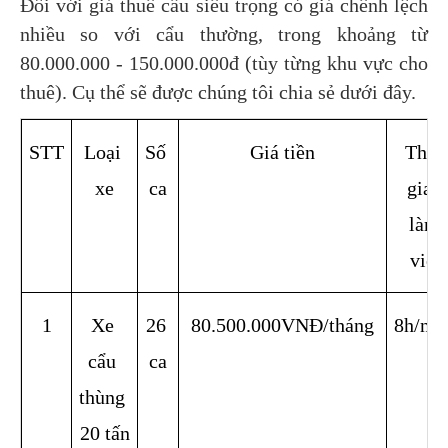
Đối với giá thuê cẩu siêu trọng có giá chênh lệch 
nhiều so với cẩu thường, trong khoảng từ 
80.000.000 - 150.000.000đ (tùy từng khu vực cho 
thuê). Cụ thể sẽ được chúng tôi chia sẻ dưới đây.
STT
Loại 
Số 
Giá tiền
Thời 
xe
ca
gian 
làm 
việc
1
Xe 
26 
80.500.000VNĐ/tháng
8h/ng
cẩu 
ca
thùng 
20 tấn