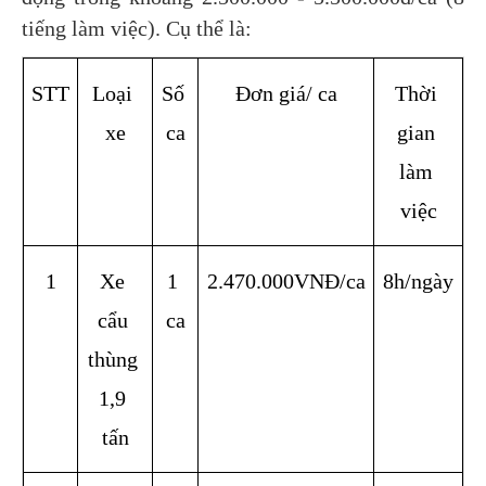
tiếng làm việc). Cụ thể là:
STT
Loại 
Số 
Đơn giá/ ca
Thời 
xe
ca
gian 
làm 
việc
1
Xe 
1 
2.470.000VNĐ/ca
8h/ngày
cẩu 
ca
thùng 
1,9 
tấn