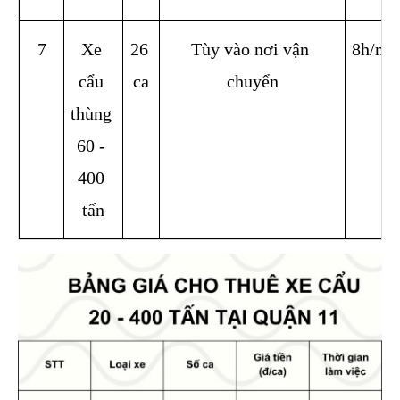
7
Xe 
26 
Tùy vào nơi vận 
8h/ng
cẩu 
ca
chuyển
thùng 
60 - 
400 
tấn