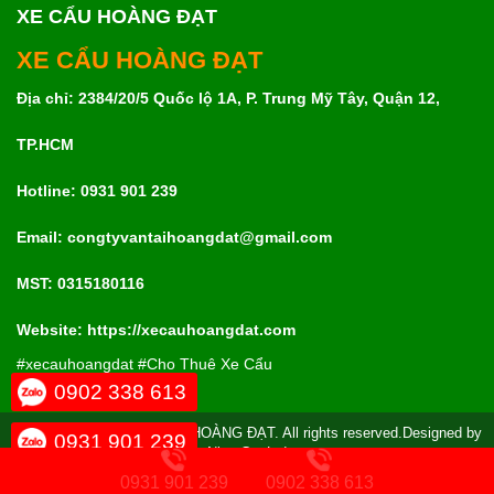
XE CẨU HOÀNG ĐẠT
XE CẨU HOÀNG ĐẠT
Địa chỉ: 2384/20/5 Quốc lộ 1A, P. Trung Mỹ Tây, Quận 12,
TP.HCM
Hotline: 0931 901 239
Email: congtyvantaihoangdat@gmail.com
MST:
0315180116
Website: https://xecauhoangdat.com
#xecauhoangdat #Cho Thuê Xe Cẩu
0902 338 613
© Copyright 2019
VẬN TẢI HOÀNG ĐẠT
. All rights reserved.Designed by
0931 901 239
Nina Co.,Ltd
Đang online :
3
Tuần này :
128
Tổng truy cập :
215908
0931 901 239
0902 338 613