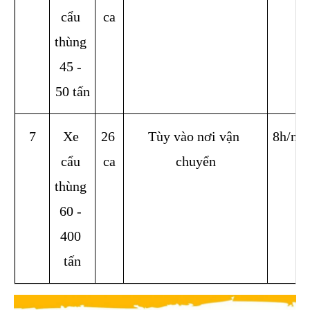
cẩu 
ca
thùng 
45 - 
50 tấn
7
Xe 
26 
Tùy vào nơi vận 
8h/ng
cẩu 
ca
chuyển
thùng 
60 - 
400 
tấn