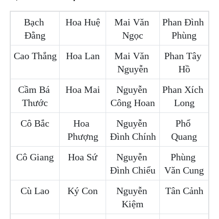
Bạch 
Hoa Huệ
Mai Văn 
Phan Đình 
Đằng
Ngọc
Phùng
Cao Thắng
Hoa Lan
Mai Văn 
Phan Tây 
Nguyễn
Hồ
Cầm Bá 
Hoa Mai
Nguyễn 
Phan Xích 
Thước
Công Hoan
Long
Cô Bắc
Hoa 
Nguyễn 
Phổ 
Phượng
Đình Chính
Quang
Cô Giang
Hoa Sứ
Nguyễn 
Phùng 
Đình Chiểu
Văn Cung
Cù Lao
Ký Con
Nguyễn 
Tân Cảnh
Kiệm