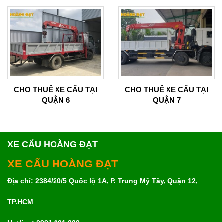
CHO THUÊ XE CẨU TẠI
CHO THUÊ XE CẨU TẠI
QUẬN 6
QUẬN 7
XE CẨU HOÀNG ĐẠT
XE CẨU HOÀNG ĐẠT
Địa chỉ: 2384/20/5 Quốc lộ 1A, P. Trung Mỹ Tây, Quận 12,
TP.HCM