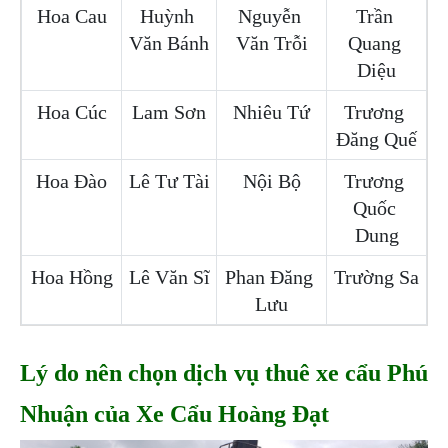
Hoa Cau
Huỳnh 
Nguyễn 
Trần 
Văn Bánh
Văn Trỗi
Quang 
Diệu
Hoa Cúc
Lam Sơn
Nhiêu Tứ
Trương 
Đăng Quế
Hoa Đào
Lê Tư Tài
Nội Bộ
Trương 
Quốc 
Dung
Hoa Hồng
Lê Văn Sĩ
Phan Đăng 
Trường Sa
Lưu
Lý do nên chọn dịch vụ thuê xe cẩu Phú 
Nhuận của Xe Cẩu Hoàng Đạt