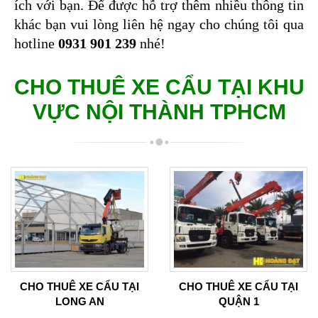
ích với bạn. Để được hỗ trợ thêm nhiều thông tin 
khác bạn vui lòng liên hệ ngay cho chúng tôi qua 
hotline 
0931 901 239
 nhé!
CHO THUÊ XE CẨU TẠI KHU
VỰC NỘI THÀNH TPHCM
CHO THUÊ XE CẨU TẠI
CHO THUÊ XE CẨU TẠI
LONG AN
QUẬN 1