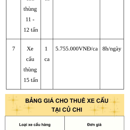
thùng 
11 - 
12 tấn
7
Xe 
1 
5.755.000VNĐ/ca
8h/ngày
cẩu 
ca
thùng 
15 tấn