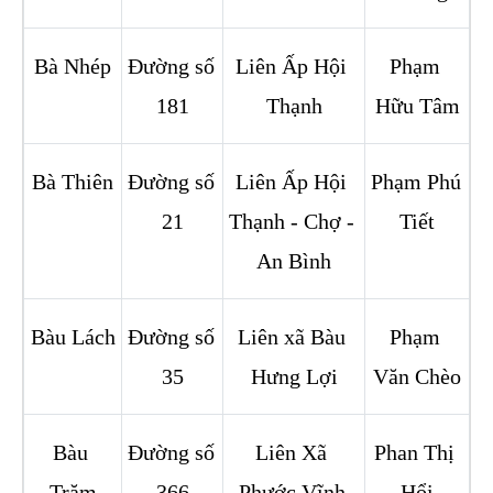
Bà Nhép
Đường số 
Liên Ấp Hội 
Phạm 
181
Thạnh
Hữu Tâm
Bà Thiên
Đường số 
Liên Ấp Hội 
Phạm Phú 
21
Thạnh - Chợ - 
Tiết
An Bình
Bàu Lách
Đường số 
Liên xã Bàu 
Phạm 
35
Hưng Lợi
Văn Chèo
Bàu 
Đường số 
Liên Xã 
Phan Thị 
Trăm
366
Phước Vĩnh 
Hổi