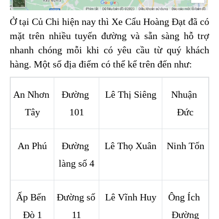
Ở tại Củ Chi hiện nay thì Xe Cẩu Hoàng Đạt đã có 
mặt trên nhiều tuyến đường và sẵn sàng hỗ trợ 
nhanh chóng mỗi khi có yêu cầu từ quý khách 
hàng. Một số địa điểm có thể kể trên đến như:
An Nhơn 
Đường 
Lê Thị Siêng
Nhuận 
Tây
101
Đức
An Phú
Đường 
Lê Thọ Xuân
Ninh Tốn
làng số 4
Ấp Bến 
Đường số 
Lê Vĩnh Huy
Ông Ích 
Đò 1
11
Đường