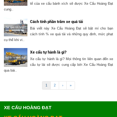
tế của xe cẩu bánh xích sẽ được Xe Cẩu Hoàng Đạt
cung..
Cách tính phần trăm xe quá tải
Bài viết này Xe Cẩu Hoàng Đạt sẽ bật mí cho bạn
cách tính % xe quá tải và những quy định, mức phạt
cụ thể khi vi..
Xe cẩu tự hành là gì?
Xe cẩu tự hành là gì? Mọi thông tin liên quan đến xe
cẩu tự lái sẽ được cung cấp bởi Xe Cẩu Hoàng Đạt
qua bài..
1
2
›
»
XE CẨU HOÀNG ĐẠT