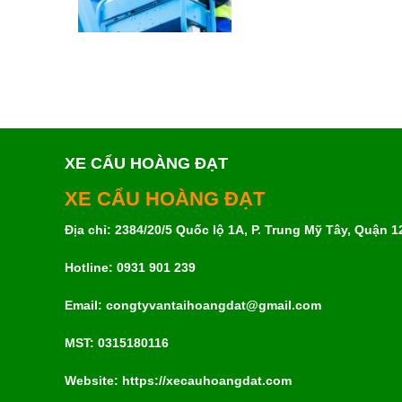
XE CẨU HOÀNG ĐẠT
XE CẨU HOÀNG ĐẠT
Địa chỉ: 2384/20/5 Quốc lộ 1A, P. Trung Mỹ Tây, Quận 
Hotline: 0931 901 239
Email: congtyvantaihoangdat@gmail.com
MST:
0315180116
Website: https://xecauhoangdat.com