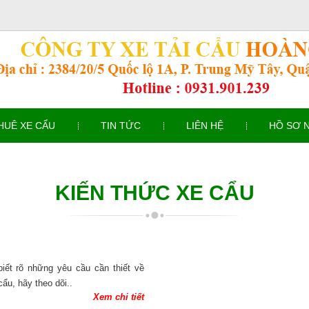
CH
HUÊ XE CẨU
TIN TỨC
LIÊN HỆ
HỒ SƠ 
KIẾN THỨC XE CẨU
iết rõ những yêu cầu cần thiết về
cẩu, hãy theo dõi..
Xem chi tiết