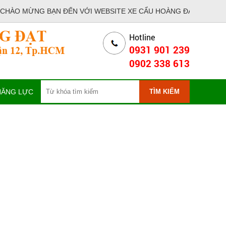
ÀO MỪNG BẠN ĐẾN VỚI WEBSITE XE CẨU HOÀNG ĐẠT - CÔNG TY
Hotline
0931 901 239
0902 338 613
TÌM KIẾM
NĂNG LỰC